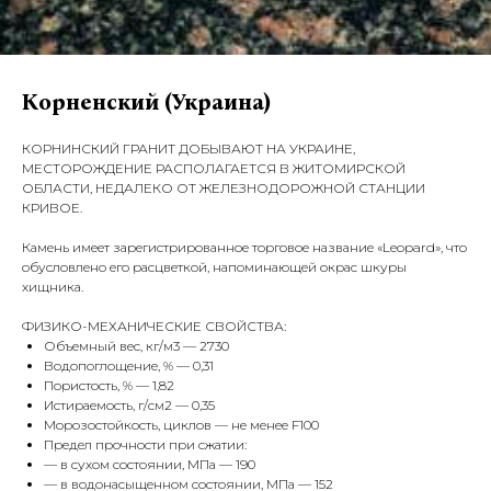
Корненский (Украина)
КОРНИНСКИЙ ГРАНИТ ДОБЫВАЮТ НА УКРАИНЕ,
МЕСТОРОЖДЕНИЕ РАСПОЛАГАЕТСЯ В ЖИТОМИРСКОЙ
ОБЛАСТИ, НЕДАЛЕКО ОТ ЖЕЛЕЗНОДОРОЖНОЙ СТАНЦИИ
КРИВОЕ.
Камень имеет зарегистрированное торговое название «Leopard», что
обусловлено его расцветкой, напоминающей окрас шкуры
хищника.
ФИЗИКО-МЕХАНИЧЕСКИЕ СВОЙСТВА:
Объемный вес, кг/м3 — 2730
Водопоглощение, % — 0,31
Пористость, % — 1,82
Истираемость, г/см2 — 0,35
Морозостойкость, циклов — не менее F100
Предел прочности при сжатии:
— в сухом состоянии, МПа — 190
— в водонасыщенном состоянии, МПа — 152