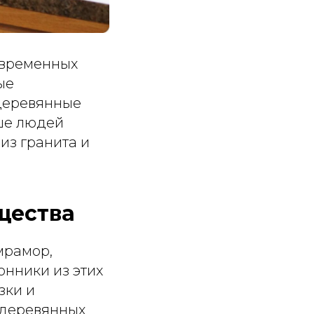
овременных
ые
 деревянные
ше людей
из гранита и
щества
мрамор,
онники из этих
зки и
 деревянных