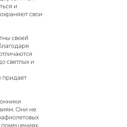
ться и
сохраняют свои
стны своей
благодаря
отличаются
до светлых и
й придаёт
конники
виям. Они не
трафиолетовых
х помещениях,