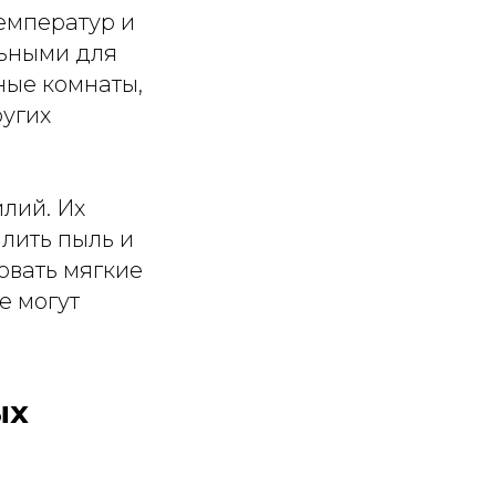
емператур и
льными для
ные комнаты,
ругих
лий. Их
алить пыль и
овать мягкие
е могут
ых