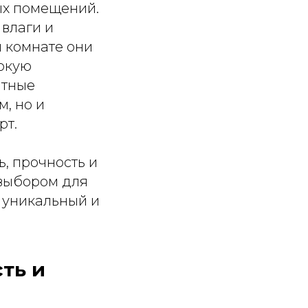
ых помещений.
 влаги и
й комнате они
окую
итные
, но и
рт.
, прочность и
 выбором для
 уникальный и
ть и