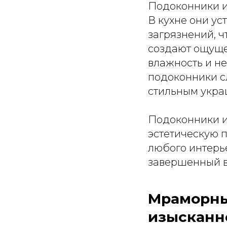
Подоконники и
В кухне они ус
загрязнений, ч
создают ощуще
влажность и не
подоконники с
стильным укра
Подоконники из
эстетическую п
любого интерь
завершенный в
Мраморны
изысканн