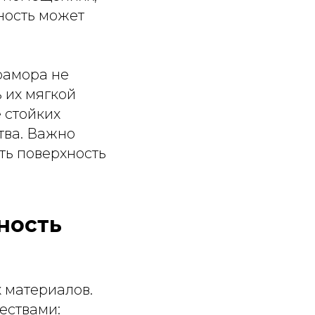
ность может
мрамора не
 их мягкой
 стойких
тва. Важно
ть поверхность
ность
 материалов.
ествами: