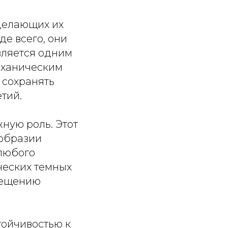
делающих их
е всего, они
вляется одним
еханическим
 сохранять
тий.
ную роль. Этот
ообразии
 любого
ческих темных
омещению
тойчивостью к