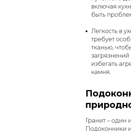
включая кух
быть проблем
Легкость в у
требует особ
тканью, чтоб
загрязнений
избегать агр
камня.
Подоконн
природно
Гранит – один
Подоконники и