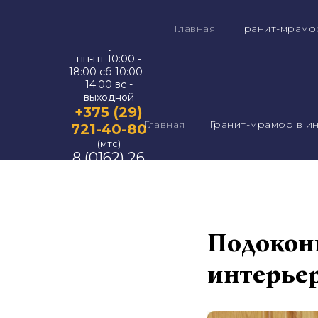
Адрес:
г. Брест,
ул.
Главная
Гранит-мрамо
Орджоникидзе,
16/2
пн-пт 10:00 -
18:00 сб 10:00 -
14:00 вс -
выходной
+375 (29)
Главная
Гранит-мрамор в и
721-40-80
(мтс)
8 (0162) 26
37 67
(городской)
Подокон
интерье