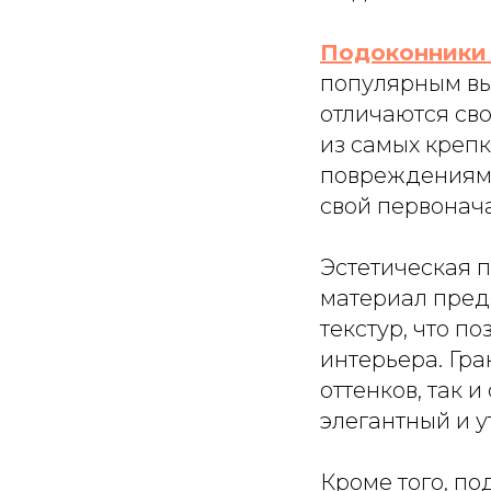
Подоконники 
популярным вы
отличаются сво
из самых креп
повреждениям 
свой первонач
Эстетическая п
материал пред
текстур, что п
интерьера. Гра
оттенков, так 
элегантный и у
Кроме того, по