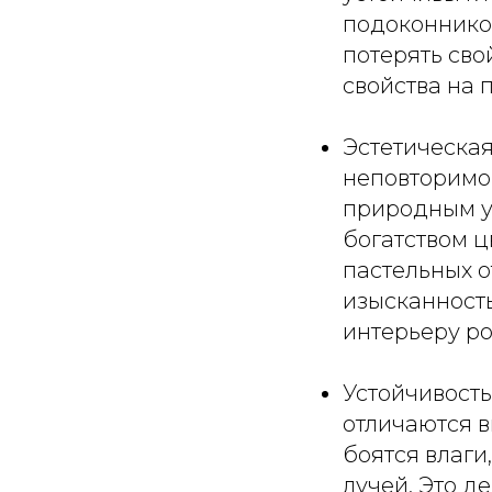
подоконников
потерять сво
свойства на 
Эстетическая
неповторимо
природным у
богатством ц
пастельных 
изысканност
интерьеру р
Устойчивост
отличаются в
боятся влаги
лучей. Это д