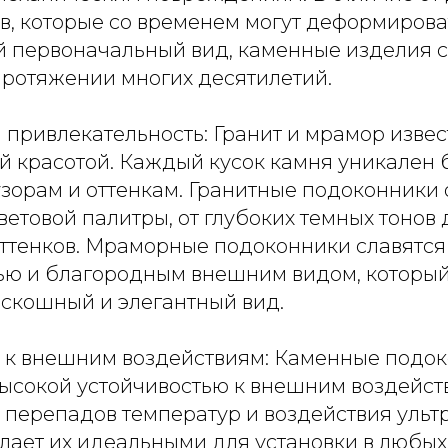
, которые со временем могут деформирова
й первоначальный вид, каменные изделия 
протяжении многих десятилетий.
 привлекательность: Гранит и мрамор изве
й красотой. Каждый кусок камня уникален 
зорам и оттенкам. Гранитные подоконники 
ветовой палитры, от глубоких темных тонов 
оттенков. Мраморные подоконники славятся
ью и благородным внешним видом, которы
оскошный и элегантный вид.
ь к внешним воздействиям: Каменные подо
ысокой устойчивостью к внешним воздейст
, перепадов температур и воздействия уль
елает их идеальными для установки в любы